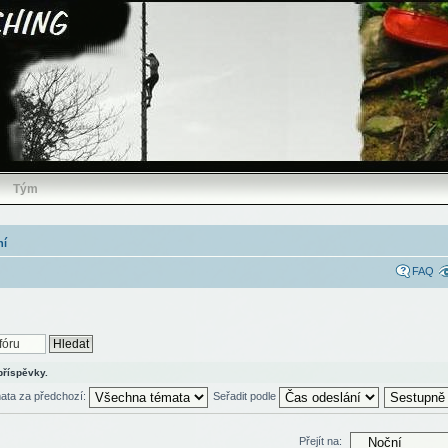
Tým
ní
FAQ
příspěvky.
mata za předchozí:
Seřadit podle
Přejít na: