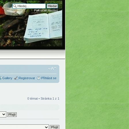
Pokročilé hledání
Gallery
Registrovat
Přihlásit se
0 témat • Stránka
1
z
1