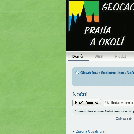
Domů
WEB
Hledat
Obsah fóra
‹
Společné akce
‹
Noč
Noční
Odeslat nové téma
V tomto fóru nejsou žádná témata nebo 
Zobrazit té
Zpět na Obsah fóra