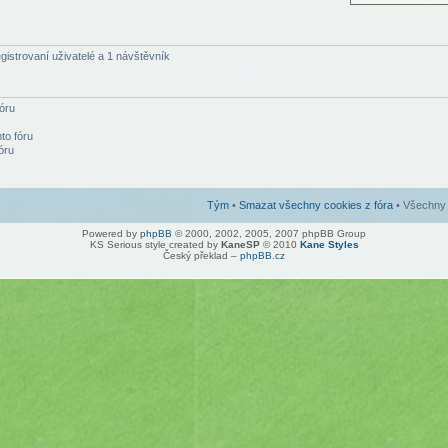
egistrovaní uživatelé a 1 návštěvník
óru
to fóru
óru
Tým
•
Smazat všechny cookies z fóra
• Všechny 
Powered by
phpBB
© 2000, 2002, 2005, 2007 phpBB Group
KS Serious style created by
KaneSP
© 2010
Kane Styles
Český překlad –
phpBB.cz