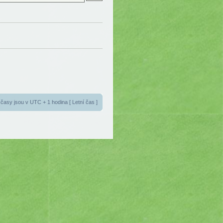
časy jsou v UTC + 1 hodina [ Letní čas ]