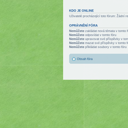
KDO JE ONLINE
Uživatelé procházející toto fórum: Žádní r
OPRÁVNĚNÍ FÓRA
Nemůžete
zakládat nová témata v tomto f
Nemůžete
odpovídat v tomto fóru
Nemůžete
upravovat své příspěvky v tom
Nemůžete
mazat své příspěvky v tomto f
Nemůžete
přikládat soubory v tomto fóru
Obsah fóra