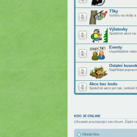
T5ky
Vzhůru na skály a
Výletovky
Společné akce na 
Eventy
Uspořádáme nebo 
Ostatní kusov
Například popraco
Akce bez bodu
Společné akce jen tak, setkání
KDO JE ONLINE
Uživatelé procházející toto fórum: Žádní r
Obsah fóra