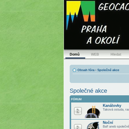
Domů
WEB
Hledat
Obsah fóra
‹
Společné akce
Společné akce
FÓRUM
Kanálovky
Taková ostuda, ra
Noční
Baf! aneb společn