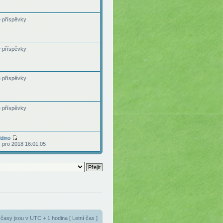
 příspěvky
 příspěvky
 příspěvky
 příspěvky
ddino
. pro 2018 16:01:05
časy jsou v UTC + 1 hodina [ Letní čas ]