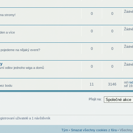
Žádné
0
0
 na stromy!
Žádné
0
0
den a více
Žádné
0
0
pojedeme na nějaký event?
ky
Žádné
0
0
vní odlov jednoho wiga a domů
od
ra
11
3146
 bez bodu
stř 19
Přejít na:
egistrovaní uživatelé a 1 návštěvník
Tým
•
Smazat všechny cookies z fóra
• Všechny 