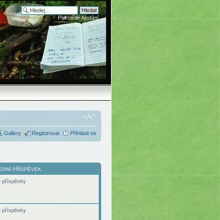
Pokročilé hledání
Gallery
Registrovat
Přihlásit se
EDNÍ PŘÍSPĚVEK
 příspěvky
 příspěvky