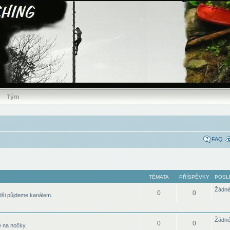
Tým
FAQ
TÉMATA
PŘÍSPĚVKY
POSL
Žádné
0
0
dši půjdeme kanálem.
Žádné
0
0
ě na nočky.