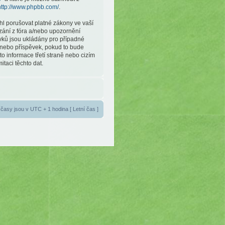
http://www.phpbb.com/
.
hl porušovat platné zákony ve vaší
ázání z fóra a/nebo upozornění
vků jsou ukládány pro případné
a nebo příspěvek, pokud to bude
o informace třetí straně nebo cizím
taci těchto dat.
časy jsou v UTC + 1 hodina [ Letní čas ]