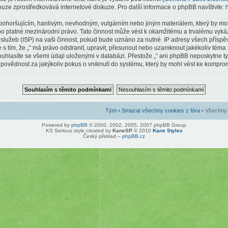
ouze zprostředkovává internetové diskuze. Pro další informace o phpBB navštivte:
 pohoršujícím, hanlivým, nevhodným, vulgárním nebo jiným materiálem, který by mo
nebo platné mezinárodní právo. Tato činnost může vést k okamžitému a trvalému vyk
služeb (ISP) na vaši činnost, pokud bude uznáno za nutné. IP adresy všech příspě
e s tím, že „“ má právo odstranit, upravit, přesunout nebo uzamknout jakékoliv tém
uhlasíte se všemi údaji uloženými v databázi. Přestože „“ ani phpBB neposkytne tyt
ovědnost za jakýkoliv pokus o vniknutí do systému, který by mohl vést ke kompromi
Tým
•
Smazat všechny cookies z fóra
• Všechny 
Powered by
phpBB
© 2000, 2002, 2005, 2007 phpBB Group
KS Serious style created by
KaneSP
© 2010
Kane Styles
Český překlad –
phpBB.cz