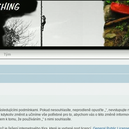
Tým
ásledujícími podmínkami. Pokud nesouhlasíte, neprodleně opusťte „“, nevstupujte na
kdykoliv změnit a učiníme vše potřebné pro to, abychom vás o této změně informova
m k tomu, že používáním „“ s nimi souhlasíte.
 je řešení internetového fóra, které je vydané pod licencí „
General Public Licens