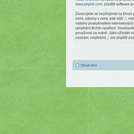
www.phpbb.com
. phpBB software p
Zavazujete se nepřispívat na fórum
zemi, zákony v zemi, kde sídlí „“, 
vašeho poskytovatele internetových 
uplatnění těchto opatření. Souhlasít
považovat za nutné. Jako uživatel so
osobám, nepřebírá „“ ani phpBB zodp
Obsah fóra