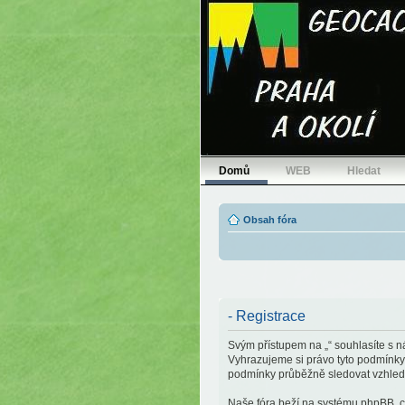
Domů
WEB
Hledat
Obsah fóra
- Registrace
Svým přístupem na „“ souhlasíte s n
Vyhrazujeme si právo tyto podmínky 
podmínky průběžně sledovat vzhlede
Naše fóra beží na systému phpBB, což