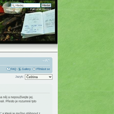
Pokročilé hledání
FAQ
Gallery
Přihlásit se
Jazyk:
 něj a nepoužívejte jej.
li. Přesto je rozumné tyto
e
“ a které je možno stáhnout z