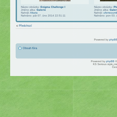
Název obrázku:
Enigma Challenge I
Název obrázku:
Pl
Jméno alba:
Galerie
Jméno alba:
Galer
Nahrál:
Altaria
Nahrál:
ufemezumi
Nahráno: pát 07. úno 2014 22:51:11
Nahráno: pon 03. 
Předchozí
Powered by
phpBB
Obsah fóra
Powered by
phpBB
©
KS Serious style cr
Čes