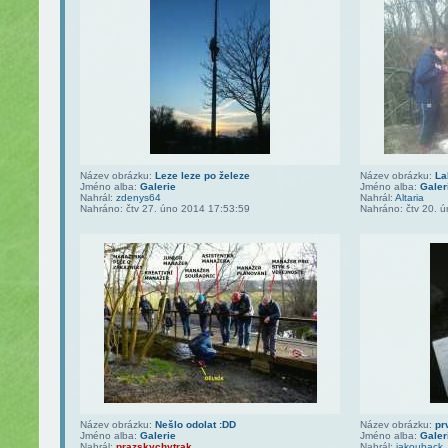
Název obrázku:
Leze leze po železe
Název obrázku:
La
Jméno alba:
Galerie
Jméno alba:
Galer
Nahrál:
zdenys64
Nahrál:
Altaria
Nahráno: čtv 27. úno 2014 17:53:59
Nahráno: čtv 20. 
Název obrázku:
Nešlo odolat :DD
Název obrázku:
pr
Jméno alba:
Galerie
Jméno alba:
Galer
Nahrál:
prazskychytrak
Nahrál:
jakouback