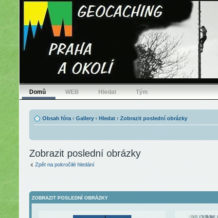
Domů
WEB
Hledat
Tým
Obsah fóra
‹
Gallery
‹
Hledat
‹
Zobrazit poslední obrázky
Zobrazit poslední obrázky
Zpět na pokročilé hledání
ZOBRAZIT POSLEDNÍ OBRÁZKY