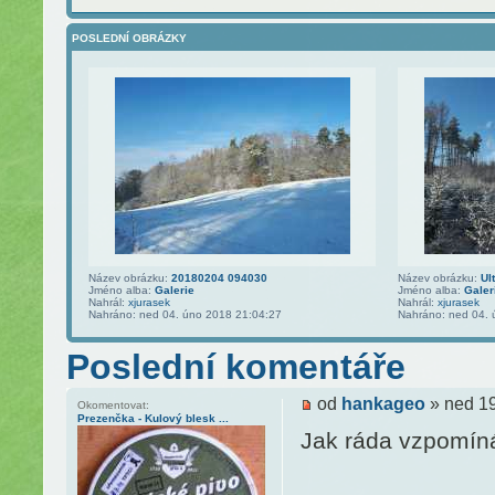
POSLEDNÍ OBRÁZKY
Název obrázku:
20180204 094030
Název obrázku:
Ul
Jméno alba:
Galerie
Jméno alba:
Galer
Nahrál:
xjurasek
Nahrál:
xjurasek
Nahráno: ned 04. úno 2018 21:04:27
Nahráno: ned 04. 
Poslední komentáře
od
hankageo
» ned 19
Okomentovat:
Prezenčka - Kulový blesk ...
Jak ráda vzpomín