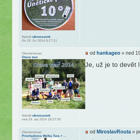
Nahrál
ufemezumik
čtv 10. črc 2014 8:17:21
od
hankageo
» ned 19
Okomentovat:
Otava tour
Je, už je to devět l
Nahrál
ufemezumik
ned 24. srp 2014 18:27:50
od
MiroslavRouta
» p
Okomentovat:
Prochazkova Welka Tura + ...