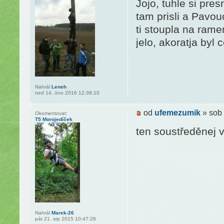
Jojo, tuhle si pr
tam prisli a Pavou
ti stoupla na rame
jelo, akoratja byl
Nahrál
Leneh
ned 14. úno 2016 12:38:10
od
ufemezumik
» sob 
Okomentovat:
T5 Morojedíček
ten soustředěnej 
Nahrál
Marek-26
pát 21. srp 2015 10:47:26