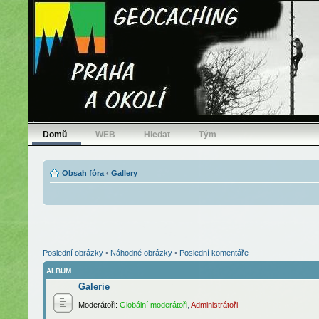
Domů
WEB
Hledat
Tým
Obsah fóra
‹
Gallery
Poslední obrázky
•
Náhodné obrázky
•
Poslední komentáře
ALBUM
Galerie
Moderátoři:
Globální moderátoři
,
Administrátoři