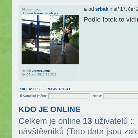
od
srbak
» stř 17. čer
Okomentovat:
Bublina lezoucí aneb jak ...
Podle fotek to vi
Nahrál
ufemezumik
čtv 04. čer 2015 21:32:14
PŘIHLÁSIT SE
•
REGISTROVAT
Uživatelské jméno:
Heslo:
KDO JE ONLINE
Celkem je online
13
uživatelů ::
návštěvníků (Tato data jsou zalo