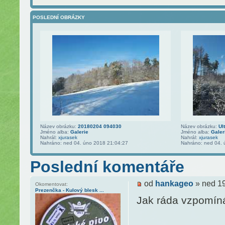
POSLEDNÍ OBRÁZKY
Název obrázku:
20180204 094030
Název obrázku:
Ul
Jméno alba:
Galerie
Jméno alba:
Galer
Nahrál:
xjurasek
Nahrál:
xjurasek
Nahráno: ned 04. úno 2018 21:04:27
Nahráno: ned 04. 
Poslední komentáře
od
hankageo
» ned 19
Okomentovat:
Prezenčka - Kulový blesk ...
Jak ráda vzpomín