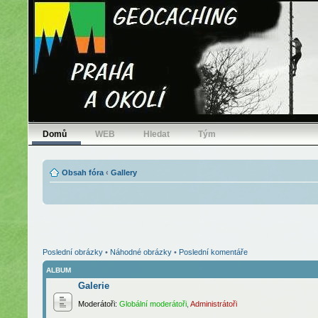
Domů
WEB
Hledat
Tým
Obsah fóra
‹
Gallery
Poslední obrázky
•
Náhodné obrázky
•
Poslední komentáře
ALBUM
Galerie
Moderátoři:
Globální moderátoři
,
Administrátoři