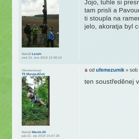
Jojo, tuhle si pr
tam prisli a Pavou
ti stoupla na rame
jelo, akoratja byl
Nahrál
Leneh
ned 14. úno 2016 12:38:10
od
ufemezumik
» sob 
Okomentovat:
T5 Morojedíček
ten soustředěnej 
Nahrál
Marek-26
pát 21. srp 2015 10:47:26