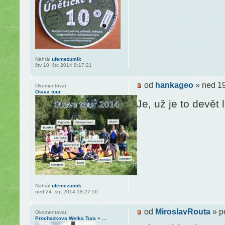
Nahrál
ufemezumik
čtv 10. črc 2014 8:17:21
od
hankageo
» ned 19
Okomentovat:
Otava tour
Je, už je to devět l
Nahrál
ufemezumik
ned 24. srp 2014 18:27:50
od
MiroslavRouta
» p
Okomentovat:
Prochazkova Welka Tura + ...