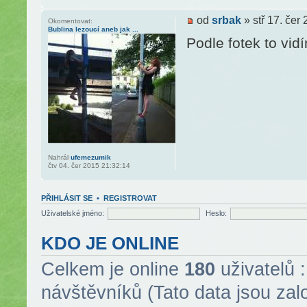
od
srbak
» stř 17. čer
Okomentovat:
Bublina lezoucí aneb jak ...
Podle fotek to vi
Nahrál
ufemezumik
čtv 04. čer 2015 21:32:14
PŘIHLÁSIT SE
•
REGISTROVAT
Uživatelské jméno:
Heslo:
KDO JE ONLINE
Celkem je online
180
uživatelů :
návštěvníků (Tato data jsou zalo